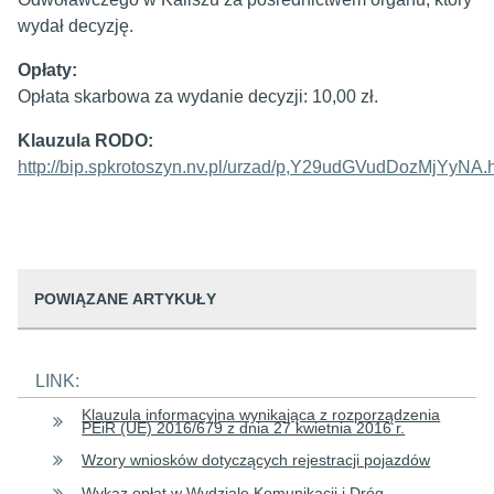
wydał decyzję.
Opłaty:
Opłata skarbowa za wydanie decyzji: 10,00 zł.
Klauzula RODO:
http://bip.spkrotoszyn.nv.pl/urzad/p,Y29udGVudDozMjYyNA.
POWIĄZANE ARTYKUŁY
LINK
:
Klauzula informacyjna wynikająca z rozporządzenia
PEiR (UE) 2016/679 z dnia 27 kwietnia 2016 r.
Wzory wniosków dotyczących rejestracji pojazdów
Wykaz opłat w Wydziale Komunikacji i Dróg