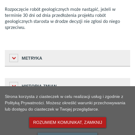
Rozpoczęcie robót geologicznych może nastąpić, jeżeli w
terminie 30 dni od dnia przedłożenia projektu robót
geologicznych starosta w drodze decyzji nie zgłosi do niego
sprzeciwu.
METRYKA
Liczba odwiedzin
HISTORIA ZMIAN
115
Strona korzysta z ciasteczek w celu realizacji usług i zgodnie z
Podmiot udostępniający informację
Polityką Prywatności. Możesz określić warunki przechowywania
Urząd
lub dostępu do ciasteczek w Twojej przeglądarce.
Dane osoby
STARSZE WERSJE ARTYKUŁU
Osoba wprowadzająca informację
Czas
zmieniającej
Opis zmiany
Natalia Kubiak
ROZUMIEM KOMUNIKAT, ZAMKNIJ
Historia zmian
2025-03-06
Natalia Kubiak
Edycja artykułu
Osoba odpowiedzialna
14:52:42