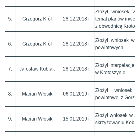
Złożył wniosek w
5.
Grzegorz Król
28.12.2018 r.
temat planów inwe
z obwodnicą Kroto
Złożył wniosek 
6.
Grzegorz Król
28.12.2018 r.
powiatowych.
Złożył interpelacj
7.
Jarosław Kubiak
28.12.2018 r.
w Krotoszynie.
Złożył wniose
8.
Marian Włosik
06.01.2019 r.
powiatowej z Gorz
Złożył wniosek w
9.
Marian Włosik
15.01.2019 r.
skrzyżowaniu Kobi