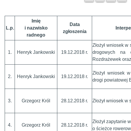
Imię
Data
L.p.
i nazwisko
Interpe
zgłoszenia
radnego
Złożył wniosek w 
1.
Henryk Jankowski
19.12.2018 r.
drogowych na 
Rozdrażewek oraz
Złożył wniosek w
2.
Henryk Jankowski
19.12.2018 r.
drogi powiatowej 
3.
Grzegorz Król
28.12.2018 r.
Złożył wniosek w 
Złożył zapytanie w
4.
Grzegorz Król
28.12.2018 r.
o ścieżce rowerowe