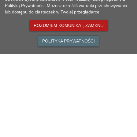
Złożył interpela
Polityką Prywatności. Możesz określić warunki przechowywania
20.
Piotr Osuch
20.02.2019 r.
lub dostępu do ciasteczek w Twojej przeglądarce.
linii Krotoszyn-Po
ROZUMIEM KOMUNIKAT, ZAMKNIJ
Złożył wniosek w
21.
Piotr Osuch
20.02.2019 r.
ul. Pleszewskiej 
POLITYKA PRYWATNOŚCI
jezdni na ul. Jana
Złożył wniosek w
22.
Jarosław Kubiak
21.02.2019 r.
drzew wzdłuż drog
Złożył wniosek 
drogach: Rozdr
23.
Henryk Jankowski
18.02.2019 r.
Rozdrażew ul. 
Różopole, Grębów 
Złożył wniosek w 
24.
Henryk Jankowski
22.02.2019 r.
zimowego utrzyma
Złożył wniosek w 