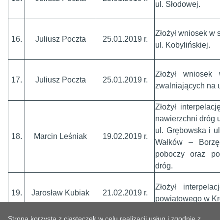
ul. Słodowej.
Złożył wniosek w 
16.
Juliusz Poczta
25.01.2019 r.
ul. Kobylińskiej.
Złożył wniosek
17.
Juliusz Poczta
25.01.2019 r.
zwalniających na u
Złożył interpela
nawierzchni dróg u
ul. Grębowska i u
18.
Marcin Leśniak
19.02.2019 r.
Wałków – Borzęc
poboczy oraz po
dróg.
Złożył interpela
19.
Jarosław Kubiak
21.02.2019 r.
powiatowego w Kr
Strona korzysta z ciasteczek w celu realizacji usług i zgodnie z