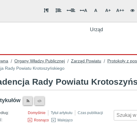
A
A
A+
A++
Urząd
ówna
Organy Władzy Publicznej
Zarząd Powiatu
Protokoły z po
/
/
/
ja Rady Powiatu Krotoszyńskiego
adencja Rady Powiatu Krotoszyń
rtykułów
edług:
Domyślnie
Tytuł artykułu
Czas publikacji
ć:
Rosnąco
Malejąco