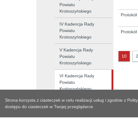
Powiatu
Krotoszyńskiego
Protokół
IV Kadencja Rady
Powiatu
Protokół
Krotoszyńskiego
V Kadencja Rady
10
Powiatu
Krotoszyńskiego
VI Kadencja Rady
Powiatu
Krotoszyńskiego
Strona korzysta z ciasteczek w celu realizacji usług i zgodnie z Po
VII kadencja Rady
dostępu do ciasteczek w Twojej przeglądarce.
Powiatu
Krotoszyńskiego
Zarząd Powiatu -
informacje z działalności